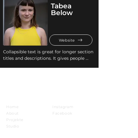
Tabea
Below
Website
Collapsible text is great for longer section 
titles and descriptions. It gives people 
access to all the info they need, while 
keeping your layout clean. Link your text 
to anything, or set your text box to expand 
on click. Write your text here...
Sitemap
Social
Home
Instagram
About
Facebook
Projekte
Studio
Förderinfo